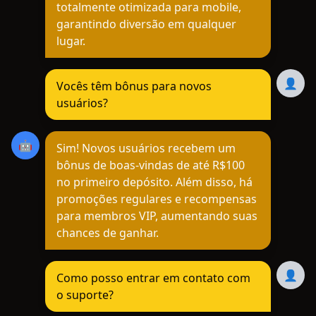
totalmente otimizada para mobile,
garantindo diversão em qualquer
lugar.
👤
Vocês têm bônus para novos
usuários?
🤖
Sim! Novos usuários recebem um
bônus de boas-vindas de até R$100
no primeiro depósito. Além disso, há
promoções regulares e recompensas
para membros VIP, aumentando suas
chances de ganhar.
👤
Como posso entrar em contato com
o suporte?