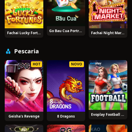
Go Bau Cua Portrait
Fachai Lucky Fortunes Portrait
Fachai Night Market Portrait
Pescaria
HOT
NOVO
Evoplay Football Portrait
Geisha's Revenge
8 Dragons