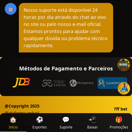
🤖
Nosso suporte está disponível 24
horas por dia através do chat ao vivo
no site ou pelo nosso e-mail oficial.
Estamos prontos para ajudar com
qualquer dúvida ou problema técnico
rapidamente.
Métodos de Pagamento e Parceiros
@Copyright 2025
7ff bet
Plataforma móvel
Ambiente seguro e
🏠
⚽
💬
📲
🎁
especializada em jogos de
regulamentado para
azar como Jogo do Bicho e
Início
Esportes
Suporte
Baixar
Promoções
jogadores brasileiros.
Tigrinho.