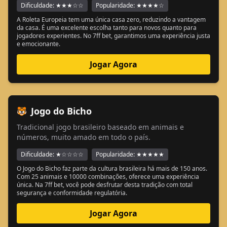
Dificuldade: ★★★☆☆
Popularidade: ★★★★☆
A Roleta Europeia tem uma única casa zero, reduzindo a vantagem
da casa. É uma excelente escolha tanto para novos quanto para
jogadores experientes. No 7ff bet, garantimos uma experiência justa
e emocionante.
Jogar Agora
Jogo do Bicho
🐯
Tradicional jogo brasileiro baseado em animais e
números, muito amado em todo o país.
Dificuldade: ★☆☆☆☆
Popularidade: ★★★★★
O Jogo do Bicho faz parte da cultura brasileira há mais de 150 anos.
Com 25 animais e 10000 combinações, oferece uma experiência
única. Na 7ff bet, você pode desfrutar desta tradição com total
segurança e conformidade regulatória.
Jogar Agora