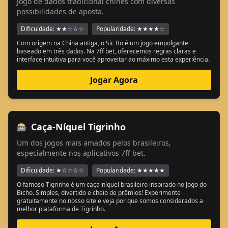
Jogo de dados tradicional chinês com diversas
possibilidades de aposta.
Dificuldade: ★★☆☆☆
Popularidade: ★★★★☆
Com origem na China antiga, o Sic Bo é um jogo empolgante
baseado em três dados. Na 7ff bet, oferecemos regras claras e
interface intuitiva para você aproveitar ao máximo esta experiência.
Jogar Agora
Caça-Níquel Tigrinho
🎰
Um dos jogos mais amados pelos brasileiros,
especialmente nos aplicativos 7ff bet.
Dificuldade: ★☆☆☆☆
Popularidade: ★★★★★
O famoso Tigrinho é um caça-níquel brasileiro inspirado no Jogo do
Bicho. Simples, divertido e cheio de prêmios! Experimente
gratuitamente no nosso site e veja por que somos considerados a
melhor plataforma de Tigrinho.