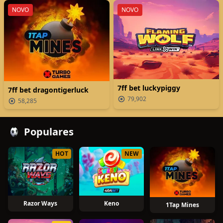
NOVO
NOVO
7ff bet luckypiggy
7ff bet dragontigerluck
79,902
58,285
Populares
HOT
NEW
Razor Ways
Keno
1Tap Mines