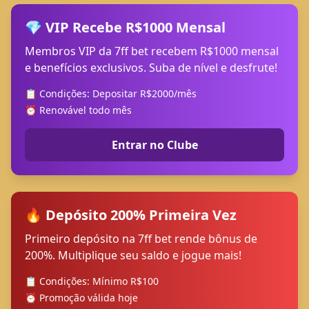
💎 VIP Recebe R$1000 Mensal
Membros VIP da 7ff bet recebem R$1000 mensal
e benefícios exclusivos. Suba de nível e desfrute!
📋 Condições: Depositar R$2000/mês
⏰ Renovável todo mês
Entrar no Clube
🔥 Depósito 200% Primeira Vez
Primeiro depósito na 7ff bet rende bônus de
200%. Multiplique seu saldo e jogue mais!
📋 Condições: Mínimo R$100
⏰ Promoção válida hoje