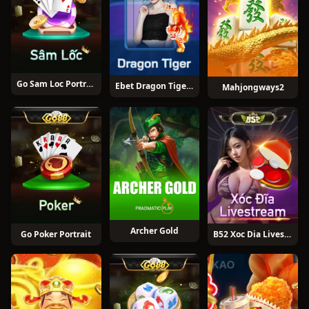
Go Sam Loc Portrait
Ebet Dragon Tiger Portrait
Mahjongways2
Archer Gold
B52 Xoc Dia Livestream Portrait
Go Poker Portrait