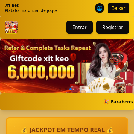
7ff bet
🌐
Baixar
Plataforma oficial de jogos
Entrar
Registrar
🎉 Parabéns R. Kumar! Saco
💰 JACKPOT EM TEMPO REAL 💰