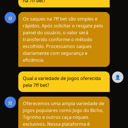
na 7ff bet?
🤖
Os saques na 7ff bet são simples e
rápidos. Após solicitar o resgate pelo
painel do usuário, o valor será
transferido conforme o método
escolhido. Processamos saques
diariamente com segurança e
eficiência.
👤
Qual a variedade de jogos oferecida
pela 7ff bet?
🤖
Oferecemos uma ampla variedade de
jogos populares como Jogo do Bicho,
Tigrinho e outros caça-níqueis
exclusivos. Nossa plataforma é