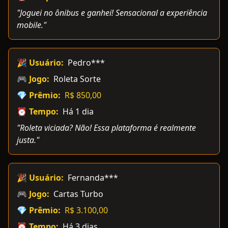
"Joguei no ônibus e ganhei! Sensacional a experiência
mobile."
🎉 Usuário:
Pedro***
🎮 Jogo:
Roleta Sorte
💎 Prêmio:
R$ 850,00
⏰ Tempo:
Há 1 dia
"Roleta viciada? Não! Essa plataforma é realmente
justa."
🎉 Usuário:
Fernanda***
🎮 Jogo:
Cartas Turbo
💎 Prêmio:
R$ 3.100,00
⏰ Tempo:
Há 3 dias