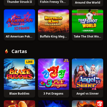
Thunder Struck II
Fishin Frenzy The Big Splash
Around the World
All American Poker 10 Hand
Buffalo King Megaways
Take The Shot World
Cartas
LIKE
Blaze Buddies
3 Pot Dragons
Angel vs Sinner